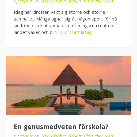
by
sophie
on
20th oktober 2024
in
Blått eller rosa
Idag har idrotten växt sig större och större i
samhället. Många ägnar sig åt någon sport för på
sin fritid och klubbarna och föreningarna runt om
landet växer och blir…
[Fortsätt läsa]
En genusmedveten förskola?
by
sophie
on
20th oktober 2024
in
Blått eller rosa