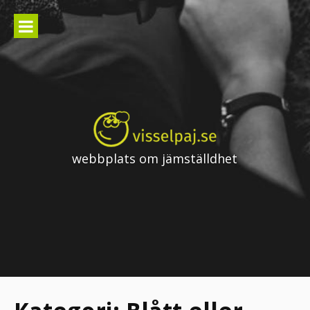
Skip
to
content
webbplats om jämställdhet