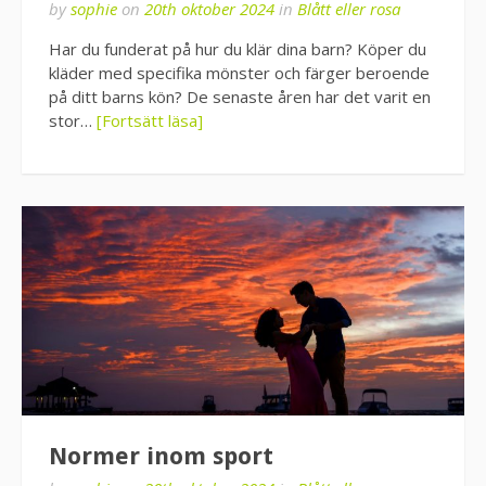
by
sophie
on
20th oktober 2024
in
Blått eller rosa
Har du funderat på hur du klär dina barn? Köper du
kläder med specifika mönster och färger beroende
på ditt barns kön? De senaste åren har det varit en
stor…
[Fortsätt läsa]
Normer inom sport