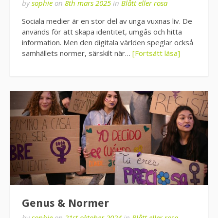
by
sophie
on
8th mars 2025
in
Blått eller rosa
Sociala medier är en stor del av unga vuxnas liv. De
används för att skapa identitet, umgås och hitta
information. Men den digitala världen speglar också
samhällets normer, särskilt när…
[Fortsätt läsa]
Genus & Normer
by
sophie
on
21st oktober 2024
in
Blått eller rosa