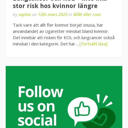
stor risk hos kvinnor längre
by
sophie
on
12th mars 2025
in
Blått eller rosa
Tack vare att allt fler kvinnor börjat snusa, har
användandet av cigaretter minskat bland kvinnor.
Det innebär att risken för KOL och lungcancer också
minskat i den kategorin. Det har…
[Fortsätt läsa]