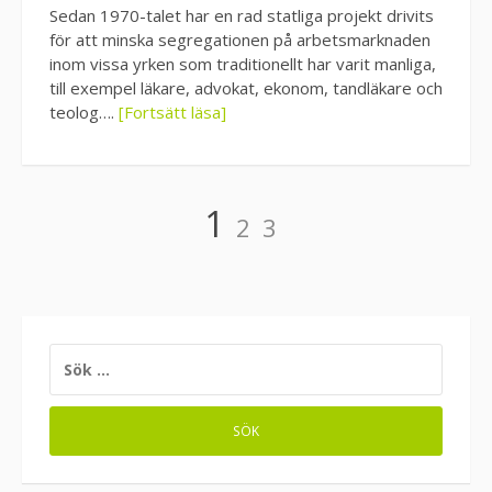
Sedan 1970-talet har en rad statliga projekt drivits
för att minska segregationen på arbetsmarknaden
inom vissa yrken som traditionellt har varit manliga,
till exempel läkare, advokat, ekonom, tandläkare och
teolog….
[Fortsätt läsa]
Sidnumrering
Page
Page
Page
1
2
3
för
inlägg
SÖK
EFTER: