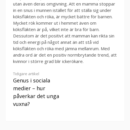
utan även deras omgivning. Att en mamma stoppar
in en snus i munnen istället för att ställa sig under
köksfläkten och röka, är mycket bättre för barnen.
Mycket rök kommer ut i hemmet även om
köksfläkten är på, vilket inte är bra för barn.
Dessutom är det positivt att mamman kan rikta sin
tid och energi på något annat än att stå vid
köksfläkten och röka med jämna mellanrum. Med
andra ord är det en positiv normbrytande trend, att
kvinnor i större grad blir ickerökare.
Continue
Tidigare artikel
Genus i sociala
Reading
medier – hur
påverkar det unga
vuxna?