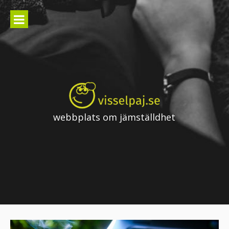
Skip
to
content
webbplats om jämställdhet