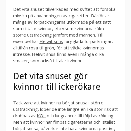
Det vita snuset tillverkades med syftet att försöka
minska på användningen av cigaretter. Därför är
många av förpackningarna utformade på ett sätt
som tilltalar kvinnor, eftersom kvinnorna rökte i
större utsträckning jämfört med männen. Till
exempel har
Helwit snus
färgglada förpackningar,
alltifrån rosa till grön, för att väcka kvinnornas
intresse. Helwit snus finns även i många olika
smaker, som också tilltalar kvinnor.
Det vita snuset gör
kvinnor till ickerökare
Tack vare att kvinnor nu börjat snusa i större
utsträckning, löper de inte längre en lika stor risk att
drabbas av
KOL
och lungcancer till följd av rökning.
Men att kvinnor har fimpat cigaretterna och istället
börjat snusa, påverkar inte bara kvinnorna positivt,