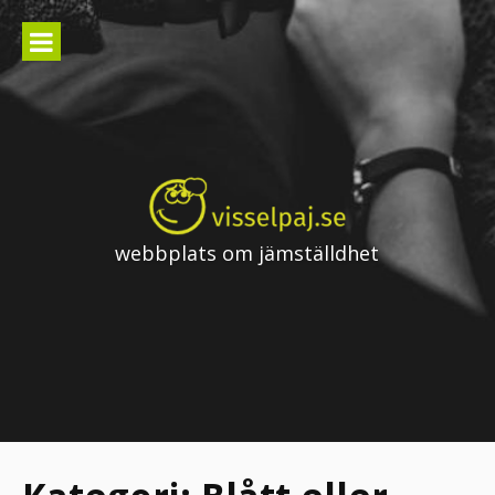
Skip
to
content
webbplats om jämställdhet