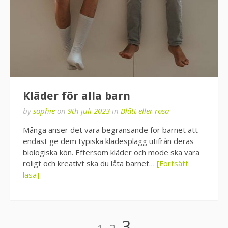
Kläder för alla barn
by
sophie
on
9th juli 2023
in
Blått eller rosa
Många anser det vara begränsande för barnet att
endast ge dem typiska klädesplagg utifrån deras
biologiska kön. Eftersom kläder och mode ska vara
roligt och kreativt ska du låta barnet…
[Fortsätt
läsa]
Sidnumrering
Page
Page
Page
3